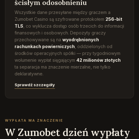
ścisłym odosobnieniu
Wszystkie dane przesyłane między graczem a
Zumobet Casino są szyfrowane protokołem
256-bit
TLS
, co wyklucza dostęp osób trzecich do informacji
finansowych i osobowych. Depozyty graczy
przechowywane są na
wyodrębnionych
rachunkach powierniczych
, oddzielonych od
środków operacyjnych spółki — przy tygodniowym
wolumenie wypłat sięgającym
42 milionów złotych
ta separacja ma znaczenie mierzalne, nie tylko
deklaratywne.
Sprawdź szczegóły
WYPŁATA MA ZNACZENIE
W Zumobet dzień wypłaty