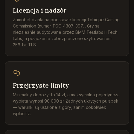
Licencja i nadzór
Zumobet działa na podstawie licencji Tobique Gaming
Commission (numer TGC-4307-397). Gry są
niezależnie audytowane przez BMM Testlabs i iTech
Labs, a połączenie zabezpieczone szyfrowaniem
256-bit TLS.
Przejrzyste limity
Minimalny depozyt to 14 zł, a maksymalna pojedyncza
wypłata wynosi 90 000 zł. Żadnych ukrytych pułapek
— warunki są ustalone z góry, zanim cokolwiek
wpłacisz.