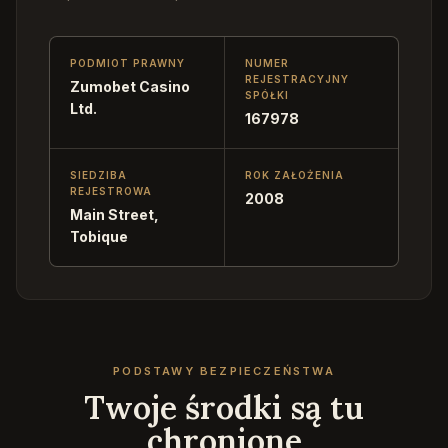
PODMIOT PRAWNY
NUMER
REJESTRACYJNY
Zumobet Casino
SPÓŁKI
Ltd.
167978
SIEDZIBA
ROK ZAŁOŻENIA
REJESTROWA
2008
Main Street,
Tobique
PODSTAWY BEZPIECZEŃSTWA
Twoje środki są tu
chronione