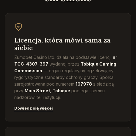
Licencja, która mówi sama za
siebie
Zumobet Casino Ltd. działa na podstawie licencji
nr
TGC-4307-397
wydanej przez
Tobique Gaming
Commission
— organ regulacyjny egzekwujący
rygorystyczne standardy ochrony graczy. Spółka
zarejestrowana pod numerem
167978
z siedzibą
przy
Main Street, Tobique
podlega stałemu
nadzorowi tej instytucji.
Dowiedz się więcej