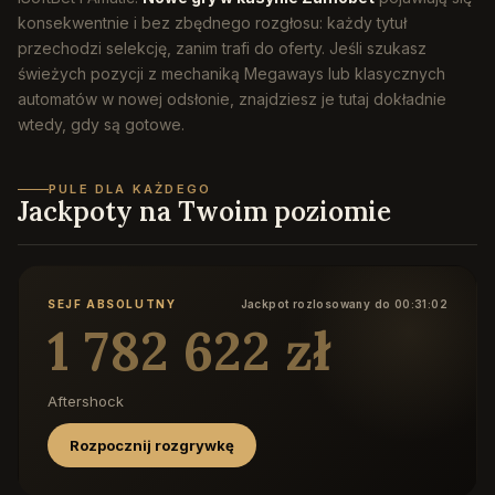
konsekwentnie i bez zbędnego rozgłosu: każdy tytuł
przechodzi selekcję, zanim trafi do oferty. Jeśli szukasz
świeżych pozycji z mechaniką Megaways lub klasycznych
automatów w nowej odsłonie, znajdziesz je tutaj dokładnie
wtedy, gdy są gotowe.
PULE DLA KAŻDEGO
Jackpoty na Twoim poziomie
SEJF ABSOLUTNY
Jackpot rozlosowany do 00:31:02
1 782 622 zł
Aftershock
Rozpocznij rozgrywkę