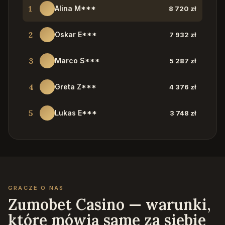
1
Alina M***
8 720 zł
2
Oskar E***
7 932 zł
3
Marco S***
5 287 zł
4
Greta Z***
4 376 zł
5
Lukas E***
3 748 zł
GRACZE O NAS
Zumobet Casino — warunki,
które mówią same za siebie