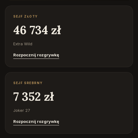
SEJF ZŁOTY
46 734 zł
Extra Wild
Rozpocznij rozgrywkę
SEJF SREBRNY
7 352 zł
Joker 27
Rozpocznij rozgrywkę