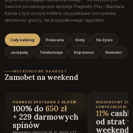
owoców po mitologiczne epopeje Pragmatic Play i Wazdana.
Każda z tych pozycji trafiła tu na podstawie rzeczywistej
aktywności graczy, nie przypadkowego algorytmu.
Cały katalog
Polecane
Sloty
Na żywo
Jackpoty
Teleturnieje
Kup bonus
Nowości
WEEKENDOWE NAGRODY
Zumobet na weekend
PIERWSZE SPOTKANIE Z SEJFEM
WEEKENDOWY ZWR
100% do
650 zł
KOMPROMISÓW
11%
cashb
+ 229 darmowych
od strat 
spinów
weekend
Minimalny depozyt 14 zł, obrót x37,