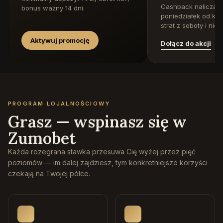
Cashback naliczan
bonus ważny 14 dni.
poniedziałek od kwa
strat z soboty i niedz
Aktywuj promocję
Dołącz do akcji
PROGRAM LOJALNOŚCIOWY
Grasz — wspinasz się w
Zumobet
Każda rozegrana stawka przesuwa Cię wyżej przez pięć
poziomów — im dalej zajdziesz, tym konkretniejsze korzyści
czekają na Twojej półce.