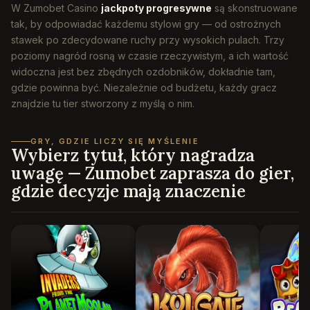
W Zumobet Casino
jackpoty progresywne
są skonstruowane
tak, by odpowiadać każdemu stylowi gry — od ostrożnych
stawek po zdecydowane ruchy przy wysokich pulach. Trzy
poziomy nagród rosną w czasie rzeczywistym, a ich wartość
widoczna jest bez zbędnych ozdobników, dokładnie tam,
gdzie powinna być. Niezależnie od budżetu, każdy gracz
znajdzie tu tier stworzony z myślą o nim.
GRY, GDZIE LICZY SIĘ MYŚLENIE
Wybierz tytuł, który nagradza
uwagę — Zumobet zaprasza do gier,
gdzie decyzje mają znaczenie