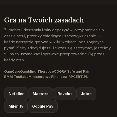
Gra na Twoich zasadach
Zumobet udostępnia limity depozytów, przypomnienia o
czasie sesji, przerwy chłodzące i samowykluczenie —
każde narzędzie gotowe w kilku krokach, bez zbędnych
pytań. Kiedy zdecydujesz, że czas się zatrzymać, jesteśmy
tu, by to uszanować i sprawnie przeprowadzić Cię przez
każdy etap.
GamCare
Gambling Therapy
eCOGRA Safe and Fair
BMM Testlabs
Ministerstwo Finansów RP
CERT.PL
Neteller
Maestro
Revolut
Jeton
MiFinity
Google Pay