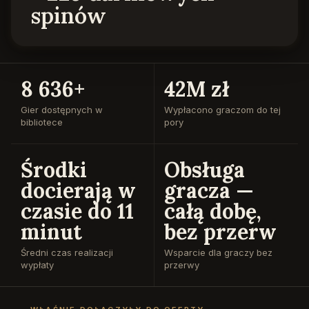
spinów
8 636+
42M zł
Gier dostępnych w
Wypłacono graczom do tej
bibliotece
pory
Środki
Obsługa
docierają w
gracza —
czasie do 11
całą dobę,
minut
bez przerw
Średni czas realizacji
Wsparcie dla graczy bez
wypłaty
przerwy